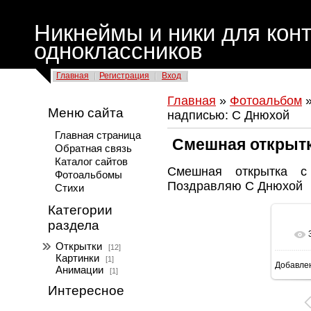
Никнеймы и ники для конт
одноклассников
Главная
Регистрация
Вход
Главная
»
Фотоальбом
Меню сайта
надписью: С Днюхой
Главная страница
Смешная открытк
Обратная связь
Каталог сайтов
Смешная открытка с
Фотоальбомы
Поздравляю С Днюхой
Стихи
Категории
раздела
Открытки
[12]
Картинки
[1]
Добавле
Анимации
[1]
Интересное