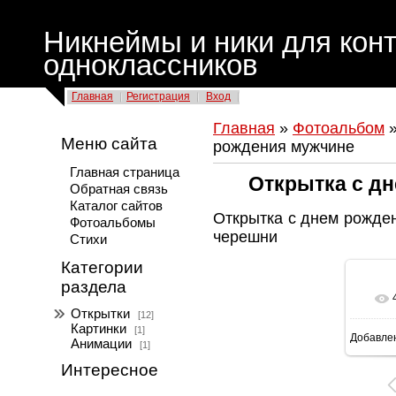
Никнеймы и ники для конт
одноклассников
Главная
Регистрация
Вход
Главная
»
Фотоальбом
Меню сайта
рождения мужчине
Главная страница
Открытка с д
Обратная связь
Каталог сайтов
Открытка с днем рожде
Фотоальбомы
черешни
Стихи
Категории
раздела
Открытки
[12]
Картинки
[1]
Добавле
Анимации
[1]
Интересное