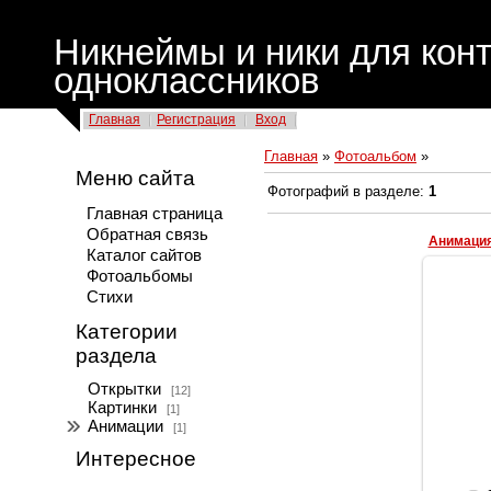
Никнеймы и ники для конт
одноклассников
Главная
Регистрация
Вход
Главная
»
Фотоальбом
»
Меню сайта
Фотографий в разделе
:
1
Главная страница
Обратная связь
Каталог сайтов
Фотоальбомы
Стихи
Категории
раздела
Аними
розо
Открытки
[12]
Картинки
[1]
Анимации
[1]
Интересное