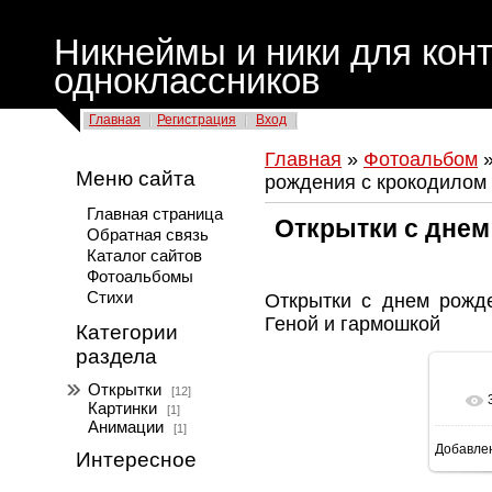
Никнеймы и ники для конт
одноклассников
Главная
Регистрация
Вход
Главная
»
Фотоальбом
Меню сайта
рождения с крокодилом
Главная страница
Открытки с днем
Обратная связь
Каталог сайтов
Фотоальбомы
Стихи
Открытки с днем рожд
Геной и гармошкой
Категории
раздела
Открытки
[12]
Картинки
[1]
Анимации
[1]
Добавле
Интересное